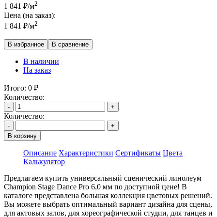
2
1 841
₽
/м
Цена (на заказ):
2
1 841
₽
/м
В избранное
В сравнение
В наличии
На заказ
Итого:
0
₽
Количество:
-
+
Количество:
-
+
В корзину
Описание
Характеристики
Сертификаты
Цвета
Калькулятор
Предлагаем купить универсальный сценический линолеум
Champion Stage Dance Pro 6,0 мм по доступной цене! В
каталоге представлена большая коллекция цветовых решений.
Вы можете выбрать оптимальный вариант дизайна для сцены,
для актовых залов, для хореографической студии, для танцев и