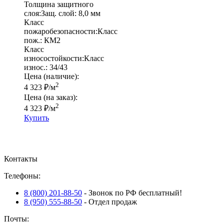
Толщина защитного
слоя:
Защ. слой:
8,0 мм
Класс
пожаробезопасности:
Класс
пож.:
КМ2
Класс
износостойкости:
Класс
износ.:
34/43
Цена (наличие):
2
4 323
₽
/м
Цена (на заказ):
2
4 323
₽
/м
Купить
Контакты
Телефоны:
8 (800) 201-88-50
- Звонок по РФ бесплатный!
8 (950) 555-88-50
- Отдел продаж
Почты: