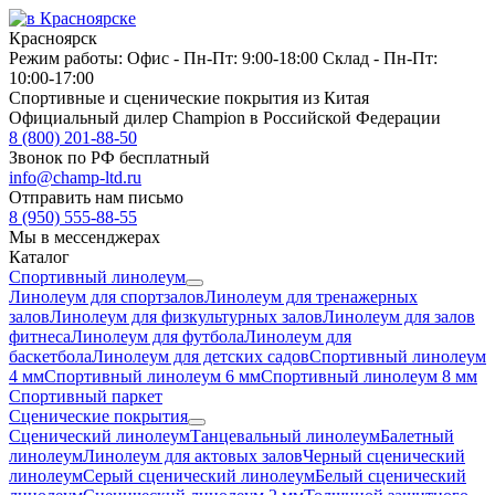
Красноярск
Режим работы:
Офис -
Пн-Пт: 9:00-18:00
Склад -
Пн-Пт:
10:00-17:00
Спортивные и сценические покрытия из Китая
Официальный дилер Champion в Российской Федерации
8 (800) 201-88-50
Звонок по РФ бесплатный
info@champ-ltd.ru
Отправить нам письмо
8 (950) 555-88-55
Мы в мессенджерах
Каталог
Спортивный линолеум
Линолеум для спортзалов
Линолеум для тренажерных
залов
Линолеум для физкультурных залов
Линолеум для залов
фитнеса
Линолеум для футбола
Линолеум для
баскетбола
Линолеум для детских садов
Спортивный линолеум
4 мм
Спортивный линолеум 6 мм
Спортивный линолеум 8 мм
Спортивный паркет
Сценические покрытия
Сценический линолеум
Танцевальный линолеум
Балетный
линолеум
Линолеум для актовых залов
Черный сценический
линолеум
Серый сценический линолеум
Белый сценический