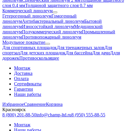
линолеум
Сценический линолеум 2 мм
Толщиной защитного
слоя 0.4 мм
Толщиной защитного слоя 0.7 мм
Коммерческий линолеум
Гетерогенный линолеум
Гомогенный
линолеум
Антибактериальный линолеум
Бытовой
линолеум
Износостойкий линолеум
Медицинский
линолеум
Полукоммерческий линолеум
Промышленный
линолеум
Противопожарный линолеум
Модульное покрытие
Для спортивных площадок
Для тренажерных залов
Для
спортзал
Для детских площадок
Для бассейна
Для дачи
Ддля
дорожек
Противоскользящее
Монтаж
Доставка
Оплата
Сертификаты
Гарантии
Наши работы
Избранное
Сравнение
Корзина
Красноярск
8 (800) 201-88-50
info@champ-ltd.ru
8 (950) 555-88-55
Монтаж
Наши работы