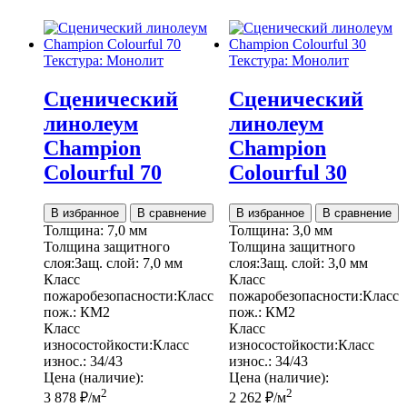
Stage
Gloss
Текстура: Монолит
Текстура: Монолит
Сценический
Сценический
линолеум
линолеум
Champion
Champion
Colourful 70
Colourful 30
В избранное
В сравнение
В избранное
В сравнение
Толщина:
7,0 мм
Толщина:
3,0 мм
Толщина защитного
Толщина защитного
слоя:
Защ. слой:
7,0 мм
слоя:
Защ. слой:
3,0 мм
Класс
Класс
пожаробезопасности:
Класс
пожаробезопасности:
Класс
пож.:
КМ2
пож.:
КМ2
Класс
Класс
износостойкости:
Класс
износостойкости:
Класс
износ.:
34/43
износ.:
34/43
Цена (наличие):
Цена (наличие):
2
2
3 878
₽
/м
2 262
₽
/м