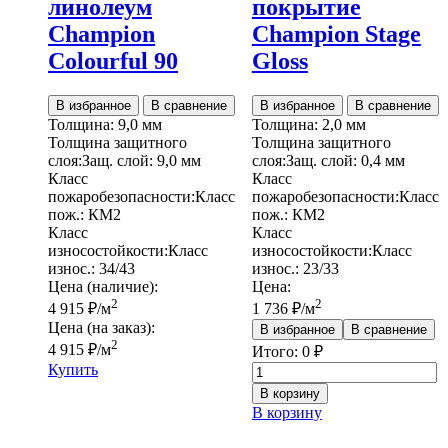
линолеум
покрытие
Champion
Champion Stage
Colourful 90
Gloss
В избранное
В сравнение
В избранное
В сравнение
Толщина:
9,0 мм
Толщина:
2,0 мм
Толщина защитного
Толщина защитного
слоя:
Защ. слой:
9,0 мм
слоя:
Защ. слой:
0,4 мм
Класс
Класс
пожаробезопасности:
Класс
пожаробезопасности:
Класс
пож.:
КМ2
пож.:
КМ2
Класс
Класс
износостойкости:
Класс
износостойкости:
Класс
износ.:
34/43
износ.:
23/33
Цена (наличие):
Цена:
2
2
4 915
₽
/м
1 736
₽
/м
Цена (на заказ):
В избранное
В сравнение
2
4 915
₽
/м
Итого:
0
₽
Купить
Количество
товара
В корзину
Сценическое
В корзину
покрытие
Champion