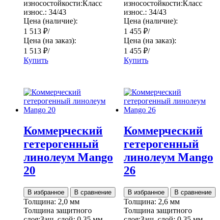
износостойкости:
Класс
износостойкости:
Класс
износ.:
34/43
износ.:
34/43
Цена (наличие):
Цена (наличие):
1 513
₽
/
1 455
₽
/
Цена (на заказ):
Цена (на заказ):
1 513
₽
/
1 455
₽
/
Купить
Купить
Коммерческий
Коммерческий
гетерогенный
гетерогенный
линолеум Mango
линолеум Mango
20
26
В избранное
В сравнение
В избранное
В сравнение
Толщина:
2,0 мм
Толщина:
2,6 мм
Толщина защитного
Толщина защитного
слоя:
Защ. слой:
0,35 мм
слоя:
Защ. слой:
0,35 мм