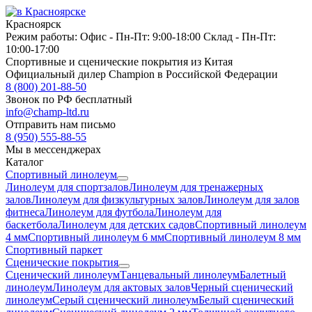
Красноярск
Режим работы:
Офис -
Пн-Пт: 9:00-18:00
Склад -
Пн-Пт:
10:00-17:00
Спортивные и сценические покрытия из Китая
Официальный дилер Champion в Российской Федерации
8 (800) 201-88-50
Звонок по РФ бесплатный
info@champ-ltd.ru
Отправить нам письмо
8 (950) 555-88-55
Мы в мессенджерах
Каталог
Спортивный линолеум
Линолеум для спортзалов
Линолеум для тренажерных
залов
Линолеум для физкультурных залов
Линолеум для залов
фитнеса
Линолеум для футбола
Линолеум для
баскетбола
Линолеум для детских садов
Спортивный линолеум
4 мм
Спортивный линолеум 6 мм
Спортивный линолеум 8 мм
Спортивный паркет
Сценические покрытия
Сценический линолеум
Танцевальный линолеум
Балетный
линолеум
Линолеум для актовых залов
Черный сценический
линолеум
Серый сценический линолеум
Белый сценический