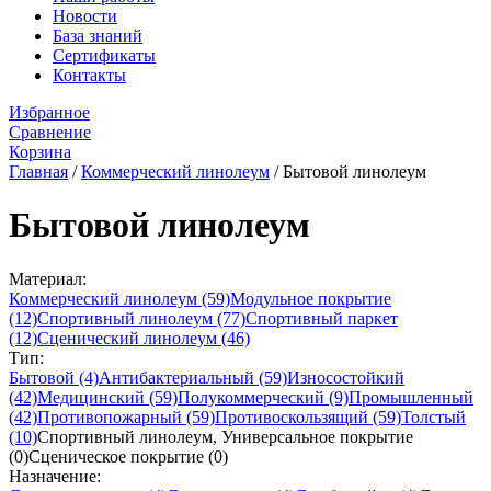
Новости
База знаний
Сертификаты
Контакты
Избранное
Сравнение
Корзина
Главная
/
Коммерческий линолеум
/
Бытовой линолеум
Бытовой линолеум
Материал:
Коммерческий линолеум
(59)
Модульное покрытие
(12)
Спортивный линолеум
(77)
Спортивный паркет
(12)
Сценический линолеум
(46)
Тип:
Бытовой
(4)
Антибактериальный
(59)
Износостойкий
(42)
Медицинский
(59)
Полукоммерческий
(9)
Промышленный
(42)
Противопожарный
(59)
Противоскользящий
(59)
Толстый
(10)
Спортивный линолеум, Универсальное покрытие
(0)
Сценическое покрытие
(0)
Назначение: