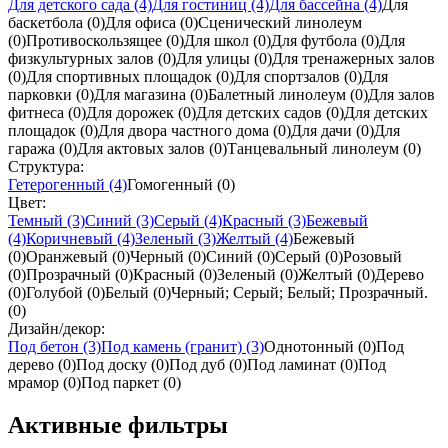
Для детского сада
(4)
Для гостиниц
(4)
Для бассейна
(4)
Для
баскетбола
(0)
Для офиса
(0)
Сценический линолеум
(0)
Противоскользящее
(0)
Для школ
(0)
Для футбола
(0)
Для
физкультурных залов
(0)
Для улицы
(0)
Для тренажерных залов
(0)
Для спортивных площадок
(0)
Для спортзалов
(0)
Для
парковки
(0)
Для магазина
(0)
Балетный линолеум
(0)
Для залов
фитнеса
(0)
Для дорожек
(0)
Для детских садов
(0)
Для детских
площадок
(0)
Для двора частного дома
(0)
Для дачи
(0)
Для
гаража
(0)
Для актовых залов
(0)
Танцевальный линолеум
(0)
Структура:
Гетерогенный
(4)
Гомогенный
(0)
Цвет:
Темный
(3)
Синий
(3)
Серый
(4)
Красный
(3)
Бежевый
(4)
Коричневый
(4)
Зеленый
(3)
Желтый
(4)
Бежевый
(0)
Оранжевый
(0)
Черный
(0)
Синий
(0)
Серый
(0)
Розовый
(0)
Прозрачный
(0)
Красный
(0)
Зеленый
(0)
Желтый
(0)
Дерево
(0)
Голубой
(0)
Белый
(0)
Черный; Серый; Белый; Прозрачный.
(0)
Дизайн/декор:
Под бетон
(3)
Под камень (гранит)
(3)
Однотонный
(0)
Под
дерево
(0)
Под доску
(0)
Под дуб
(0)
Под ламинат
(0)
Под
мрамор
(0)
Под паркет
(0)
Активные фильтры