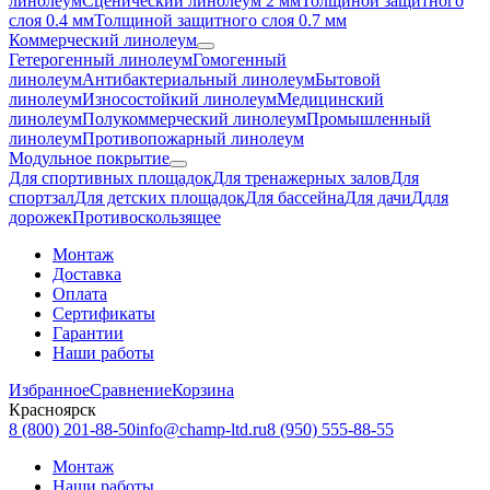
линолеум
Сценический линолеум 2 мм
Толщиной защитного
слоя 0.4 мм
Толщиной защитного слоя 0.7 мм
Коммерческий линолеум
Гетерогенный линолеум
Гомогенный
линолеум
Антибактериальный линолеум
Бытовой
линолеум
Износостойкий линолеум
Медицинский
линолеум
Полукоммерческий линолеум
Промышленный
линолеум
Противопожарный линолеум
Модульное покрытие
Для спортивных площадок
Для тренажерных залов
Для
спортзал
Для детских площадок
Для бассейна
Для дачи
Ддля
дорожек
Противоскользящее
Монтаж
Доставка
Оплата
Сертификаты
Гарантии
Наши работы
Избранное
Сравнение
Корзина
Красноярск
8 (800) 201-88-50
info@champ-ltd.ru
8 (950) 555-88-55
Монтаж
Наши работы