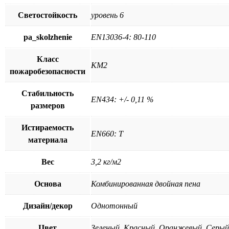
Светостойкость
уровень 6
pa_skolzhenie
EN13036-4: 80-110
Класс
КМ2
пожаробезопасности
Стабильность
EN434: +/- 0,11 %
размеров
Истираемость
EN660: T
материала
Вес
3,2 кг/м2
Основа
Комбинированная двойная пена
Дизайн/декор
Однотонный
Цвет
Зеленый, Красный, Оранжевый, Серый