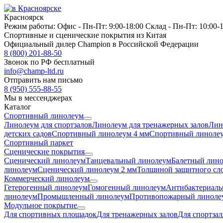
Красноярск
Режим работы:
Офис -
Пн-Пт: 9:00-18:00
Склад -
Пн-Пт: 10:00-
Спортивные и сценические покрытия из Китая
Официальный дилер Champion в Российской Федерации
8 (800) 201-88-50
Звонок по РФ бесплатный
info@champ-ltd.ru
Отправить нам письмо
8 (950) 555-88-55
Мы в мессенджерах
Каталог
Спортивный линолеум
Линолеум для спортзалов
Линолеум для тренажерных залов
Лин
детских садов
Спортивный линолеум 4 мм
Спортивный линолеу
Спортивный паркет
Сценические покрытия
Сценический линолеум
Танцевальный линолеум
Балетный лин
линолеум
Сценический линолеум 2 мм
Толщиной защитного сло
Коммерческий линолеум
Гетерогенный линолеум
Гомогенный линолеум
Антибактериаль
линолеум
Промышленный линолеум
Противопожарный линоле
Модульное покрытие
Для спортивных площадок
Для тренажерных залов
Для спортзал