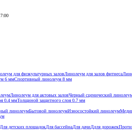
17:00
олеум для физкультурных залов
Линолеум для залов фитнеса
Лино
м 6 мм
Спортивный линолеум 8 мм
олеум
Линолеум для актовых залов
Черный сценический линолеу
я 0.4 мм
Толщиной защитного слоя 0.7 мм
ный линолеум
Бытовой линолеум
Износостойкий линолеум
Меди
ум
Для детских площадок
Для бассейна
Для дачи
Ддля дорожек
Проти