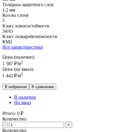
Толщина защитного слоя
1,2 мм
Кол-во слоев
5
Класс износостойкости
34/43
Класс пожаробезопасности
КМ2
Все характеристики
Цена (наличие):
2
1 587
₽
/м
Цена (на заказ):
2
1 442
₽
/м
В избранное
В сравнение
В наличии
На заказ
Итого:
0
₽
Количество:
-
+
Количество: