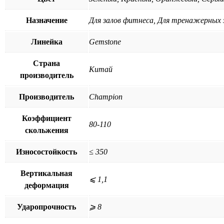
Назначение
Для залов фитнеса, Для тренажерных з
Линейка
Gemstone
Страна
Китай
производитель
Производитель
Champion
Коэффициент
80-110
скольжения
Износостойкость
≤ 350
Вертикальная
⩽ 1,1
деформация
Ударопрочность
⩾ 8