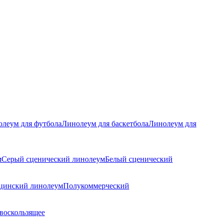
леум для футбола
Линолеум для баскетбола
Линолеум для
м
Серый сценический линолеум
Белый сценический
цинский линолеум
Полукоммерческий
воскользящее